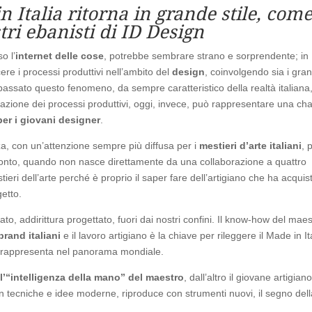
n Italia ritorna in grande stile, com
ri ebanisti di ID Design
o l’
internet delle cose
, potrebbe sembrare strano e sorprendente; in
re i processi produttivi nell’ambito del
design
, coinvolgendo sia i gran
 passato questo fenomeno, da sempre caratteristico della realtà italiana
azione dei processi produttivi, oggi, invece, può rappresentare una ch
per i giovani designer
.
nza, con un’attenzione sempre più diffusa per i
mestieri d
’
arte italiani
, 
onto, quando non nasce direttamente da una collaborazione a quattro
estieri dell’arte perché è proprio il saper fare dell’artigiano che ha acquis
etto.
to, addirittura progettato, fuori dai nostri confini. Il know-how del mae
brand italiani
e il lavoro artigiano è la chiave per rileggere il Made in It
rappresenta nel panorama mondiale.
l
’“
intelligenza della mano”
del maestro
, dall’altro il giovane artigian
n tecniche e idee moderne, riproduce con strumenti nuovi, il segno del