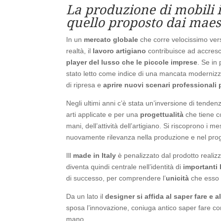
La produzione di mobili i
quello proposto dai maest
In un
mercato globale
che corre velocissimo vers
realtà, il
lavoro artigiano
contribuisce ad accresce
player del lusso che le piccole imprese
. Se in
stato letto come indice di una mancata modernizz
di ripresa e
aprire nuovi scenari professionali 
Negli ultimi anni c’è stata un’inversione di tende
arti applicate e per una
progettualit
à
che tiene c
mani, dell’attività dell’artigiano. Si riscoprono i m
nuovamente rilevanza nella produzione e nel prog
Ill
made in Italy
è penalizzato dal prodotto realizza
diventa quindi centrale nell’identità di
importanti 
di successo, per comprendere l’
unicità
che esso 
Da un lato il
designer si affida al saper fare e al
sposa l’innovazione, coniuga antico saper fare co
mano.