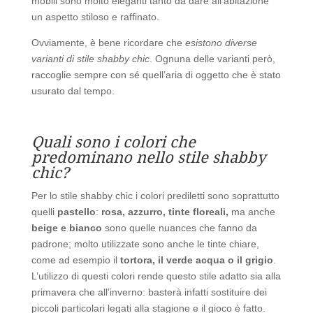
mobili sono molto eleganti tanto da dare all’abitazione
un aspetto stiloso e raffinato.
Ovviamente, è bene ricordare che
esistono diverse
varianti di stile shabby chic
. Ognuna delle varianti però,
raccoglie sempre con sé quell’aria di oggetto che è stato
usurato dal tempo.
Quali sono i colori che
predominano nello stile shabby
chic?
Per lo stile shabby chic i colori prediletti sono soprattutto
quelli
pastello
:
rosa, azzurro, tinte floreali,
ma anche
beige e bianco
sono quelle nuances che fanno da
padrone; molto utilizzate sono anche le tinte chiare,
come ad esempio il
tortora, il verde acqua o il grigio
.
L’utilizzo di questi colori rende questo stile adatto sia alla
primavera che all’inverno: basterà infatti sostituire dei
piccoli particolari legati alla stagione e il gioco è fatto.