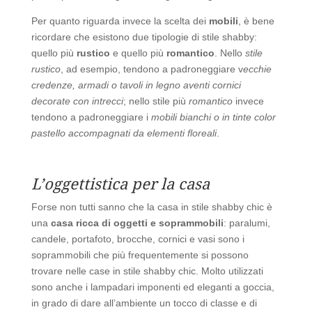
Per quanto riguarda invece la scelta dei
mobili
, è bene
ricordare che esistono due tipologie di stile shabby:
quello più
rustico
e quello più
romantico
. Nello
stile
rustico
, ad esempio, tendono a padroneggiare v
ecchie
credenze, armadi o tavoli in legno aventi cornici
decorate con intrecci
; nello stile più
romantico
invece
tendono a padroneggiare i
mobili bianchi o in tinte color
pastello accompagnati da elementi floreali
.
L’oggettistica per la casa
Forse non tutti sanno che la casa in stile shabby chic è
una
casa ricca di oggetti e soprammobili
: paralumi,
candele, portafoto, brocche, cornici e vasi sono i
soprammobili che più frequentemente si possono
trovare nelle case in stile shabby chic. Molto utilizzati
sono anche i lampadari imponenti ed eleganti a goccia,
in grado di dare all’ambiente un tocco di classe e di